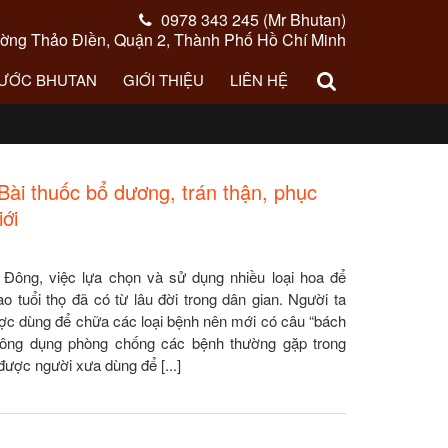
0978 343 245 (Mr Bhutan)
ng Thảo Điền, Quận 2, Thành Phố Hồ Chí Minh
NƯỚC BHUTAN
GIỚI THIỆU
LIÊN HỆ
 Bài thuốc bổ dương, trán thận, phục
ới
 Đông, việc lựa chọn và sử dụng nhiều loại hoa để
 tuổi thọ đã có từ lâu đời trong dân gian. Người ta
ược dùng để chữa các loại bệnh nên mới có câu “bách
công dụng phòng chống các bệnh thường gặp trong
ược người xưa dùng để [...]