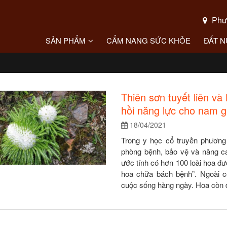
Phườ
SẢN PHẨM
CẨM NANG SỨC KHỎE
ĐẤT 
Thiên sơn tuyết liên và
hồi năng lực cho nam gi
18/04/2021
Trong y học cổ truyền phương
phòng bệnh, bảo vệ và nâng cao
ước tính có hơn 100 loài hoa đ
hoa chữa bách bệnh”. Ngoài 
cuộc sống hàng ngày. Hoa còn đ