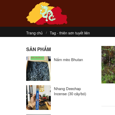
Trang chủ
Tag -
thiên sơn tuyết liên
SẢN PHẨM
Nấm mèo Bhutan
Nhang Deechap
Incense (30 cây/bó)