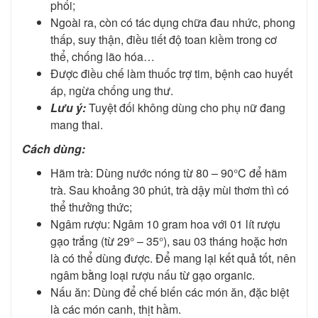
phổi;
Ngoài ra, còn có tác dụng chữa đau nhức, phong
thấp, suy thận, điều tiết độ toan kiềm trong cơ
thể, chống lão hóa…
Được điều chế làm thuốc trợ tim, bệnh cao huyết
áp, ngừa chống ung thư.
Lưu ý:
Tuyệt đối không dùng cho phụ nữ đang
mang thai.
Cách dùng:
Hãm trà: Dùng nước nóng từ 80 – 90°C để hãm
trà. Sau khoảng 30 phút, trà dậy mùi thơm thì có
thể thưởng thức;
Ngâm rượu: Ngâm 10 gram hoa với 01 lít rượu
gạo trắng (từ 29° – 35°), sau 03 tháng hoặc hơn
là có thể dùng được. Để mang lại kết quả tốt, nên
ngâm bằng loại rượu nấu từ gạo organic.
Nấu ăn: Dùng để chế biến các món ăn, đặc biệt
là các món canh, thịt hầm.