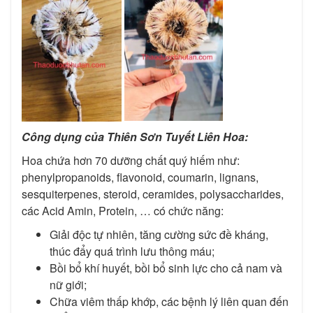
Công dụng của
Thiên
Sơn Tuyết Liên Hoa:
Hoa chứa hơn 70 dưỡng chất quý hiếm như:
phenylpropanoids, flavonoid, coumarin, lignans,
sesquiterpenes, steroid, ceramides, polysaccharides,
các Acid Amin, Protein, … có chức năng:
Giải độc tự nhiên, tăng cường sức đề kháng,
thúc đẩy quá trình lưu thông máu;
Bồi bổ khí huyết, bồi bổ sinh lực cho cả nam và
nữ giới;
Chữa viêm thấp khớp, các bệnh lý liên quan đến