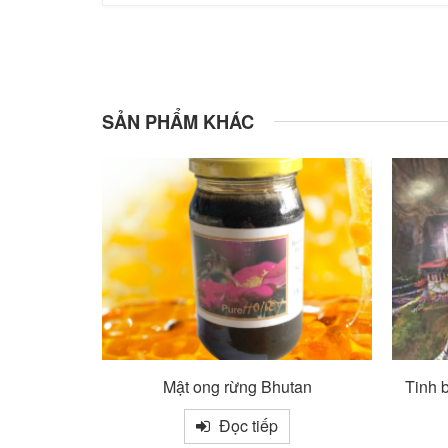
SẢN PHẨM KHÁC
tan
Tinh bột nghệ Bhutan nguyên chất
Ti
Đọc tiếp