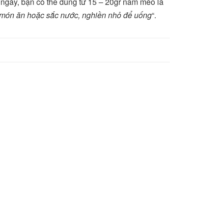
 ngày, bạn có thể dùng từ 15 – 20gr nấm mèo là
 món ăn hoặc sắc nước, nghiền nhỏ để uống
“.