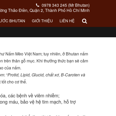
0978 343 245 (Mr Bhutan)
ng Thảo Điền, Quận 2, Thành Phố Hồ Chí Minh
NƯỚC BHUTAN
GIỚI THIỆU
LIÊN HỆ
như Nấm Mèo Việt Nam; tuy nhiên, ở Bhutan nấm
ên trên thân gỗ mục. Khi thưởng thức bạn sẽ cảm
ao của nấm.
m: “
Protid, Lipid, Glucid, chất xơ, B-Caroten và
 tốt cho cơ thể.
óa, các bệnh về viêm nhiễm;
ng máu, bảo vệ hệ tim mạch, hỗ trợ