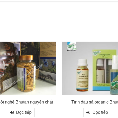
nh dầu sả organic Bhutan
Nhang Deechap Incense (30 
Đọc tiếp
Đọc tiếp