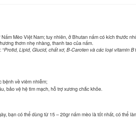
 Nấm Mèo Việt Nam; tuy nhiên, ở Bhutan nấm có kích thước nhỏ
 hương thơm nhẹ nhàng, thanh tao của nấm.
 “
Protid, Lipid, Glucid, chất xơ, B-Caroten và các loại vitamin 
c bệnh về viêm nhiễm;
, bảo vệ hệ tim mạch, hỗ trợ xương chắc khỏe.
ày, bạn có thể dùng từ 15 – 20gr nấm mèo là tốt nhất, có thể là