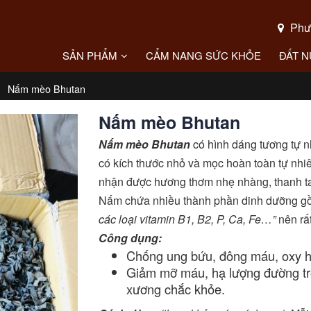
Phườ
SẢN PHẨM
CẨM NANG SỨC KHỎE
ĐẤT 
Nấm mèo Bhutan
Nấm mèo Bhutan
Nấm mèo Bhutan
có hình dáng tương tự 
có kích thước nhỏ và mọc hoàn toàn tự nhi
nhận được hương thơm nhẹ nhàng, thanh t
Nấm chứa nhiều thành phần dinh dưỡng gồ
các loại vitamin B1, B2, P, Ca, Fe…”
nên rất
Công dụng:
Chống ung bứu, đông máu, oxy h
Giảm mỡ máu, hạ lượng đường tro
xương chắc khỏe.