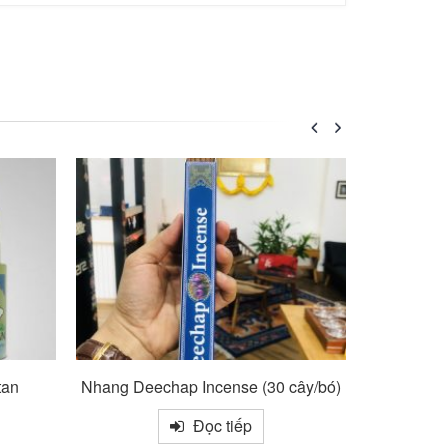
cây/bó)
Nhang đốt xông
Mậ
Đọc tiếp