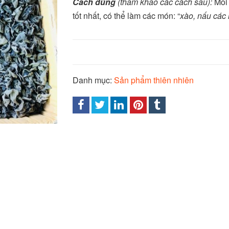
Cách dùng
(tham khảo các cách sau):
Mỗi
tốt nhất, có thể làm các món: “
xào, nấu các
Danh mục:
Sản phẩm thiên nhiên