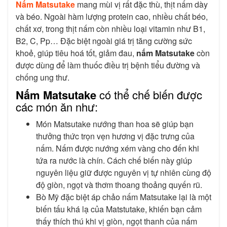
Nấm Matsutake
mang mùi vị rất đặc thù, thịt nấm dày
và béo. Ngoài hàm lượng protein cao, nhiều chất béo,
chất xơ, trong thịt nấm còn nhiều loại vitamin như B1,
B2, C, Pp…
Đặc biệt ngoài giá trị tăng cường sức
khoẻ, giúp tiêu hoá tốt, giảm đau,
nấm Matsutake
còn
được dùng để làm thuốc điều trị bệnh tiểu đường và
chống ung thư.
Nấm Matsutake
có thể chế biến được
các món ăn như:
Món Matsutake nướng than hoa sẽ giúp bạn
thưởng thức trọn vẹn hương vị đặc trưng của
nấm. Nấm được nướng xém vàng cho đến khi
tứa ra nước là chín. Cách chế biến này giúp
nguyên liệu giữ được nguyên vị tự nhiên cùng độ
độ giòn, ngọt và thơm thoang thoảng quyến rũ.
Bò Mỹ đặc biệt áp chảo nấm Matsutake lại là một
biến tấu khá lạ của Matstutake, khiến bạn cảm
thấy thích thú khi vị giòn, ngọt thanh của nấm