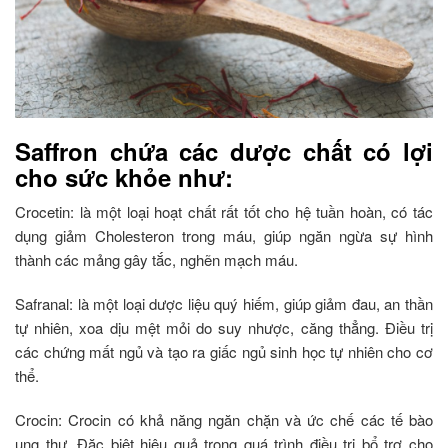
Saffron chứa các dược chất có lợi
cho sức khỏe như:
Crocetin: là một loại hoạt chất rất tốt cho hệ tuần hoàn, có tác
dụng giảm Cholesteron trong máu, giúp ngăn ngừa sự hình
thành các mảng gây tắc, nghẽn mạch máu.
Safranal: là một loại dược liệu quý hiếm, giúp giảm đau, an thần
tự nhiên, xoa dịu mệt mỏi do suy nhược, căng thẳng. Điều trị
các chứng mất ngủ và tạo ra giấc ngủ sinh học tự nhiên cho cơ
thể.
Crocin: Crocin có khả năng ngăn chặn và ức chế các tế bào
ung thư. Đặc biệt hiệu quả trong quá trình điều trị bổ trợ cho