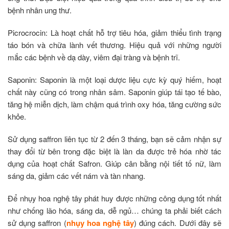
bệnh nhân ung thư.
Picrocrocin: Là hoạt chất hỗ trợ tiêu hóa, giảm thiểu tình trạng
táo bón và chữa lành vết thương. Hiệu quả với những người
mắc các bệnh về dạ dày, viêm đại tràng và bệnh trĩ.
Saponin: Saponin là một loại dược liệu cực kỳ quý hiếm, hoạt
chất này cũng có trong nhân sâm. Saponin giúp tái tạo tế bào,
tăng hệ miễn dịch, làm chậm quá trình oxy hóa, tăng cường sức
khỏe.
Sử dụng saffron liên tục từ 2 đến 3 tháng, bạn sẽ cảm nhận sự
thay đổi từ bên trong đặc biệt là làn da được trẻ hóa nhờ tác
dụng của hoạt chất Safron. Giúp cân bằng nội tiết tố nữ, làm
sáng da, giảm các vết nám và tàn nhang.
Để nhụy hoa nghệ tây phát huy được những công dụng tốt nhất
như chống lão hóa, sáng da, dễ ngủ… chúng ta phải biết cách
sử dụng saffron (
nhụy hoa nghệ tây
) đúng cách. Dưới đây sẽ