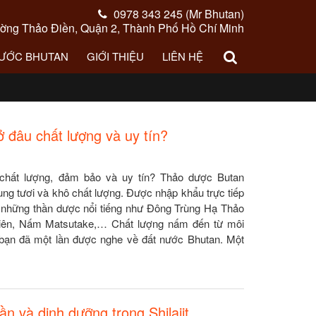
0978 343 245 (Mr Bhutan)
ng Thảo Điền, Quận 2, Thành Phố Hồ Chí Minh
NƯỚC BHUTAN
GIỚI THIỆU
LIÊN HỆ
đâu chất lượng và uy tín?
hất lượng, đảm bảo và uy tín? Thảo dược Butan
g tươi và khô chất lượng. Được nhập khẩu trực tiếp
 những thần dược nổi tiếng như Đông Trùng Hạ Thảo
 Liên, Nấm Matsutake,… Chất lượng nấm đến từ môi
 bạn đã một lần được nghe về đất nước Bhutan. Một
hần và dinh dưỡng trong Shilajit