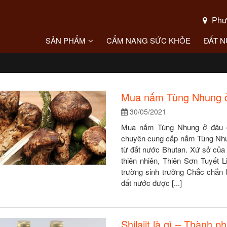
Phườ
SẢN PHẨM
CẨM NANG SỨC KHỎE
ĐẤT 
Mua nấm Tùng Nhung ở 
30/05/2021
Mua nấm Tùng Nhung ở đâu c
chuyên cung cấp nấm Tùng Nhun
từ đất nước Bhutan. Xứ sở của
thiên nhiên, Thiên Sơn Tuyết
trường sinh trưởng Chắc chắn
đất nước được [...]
Shilajit là gì – Thành p