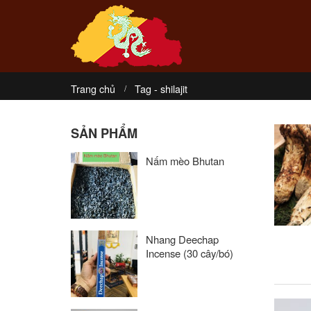
Trang chủ
Tag -
shilajit
SẢN PHẨM
Nấm mèo Bhutan
Nhang Deechap
Incense (30 cây/bó)