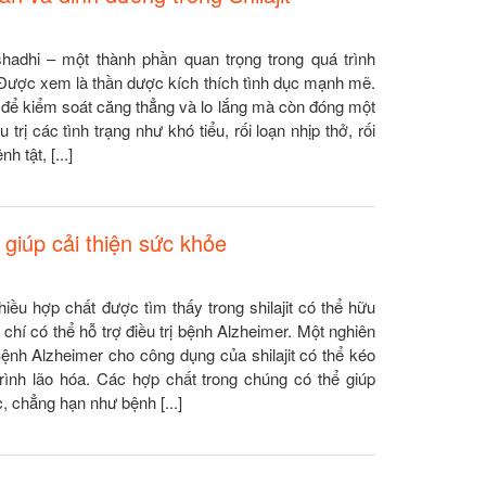
shadhi – một thành phần quan trọng trong quá trình
 Được xem là thần dược kích thích tình dục mạnh mẽ.
g để kiểm soát căng thẳng và lo lắng mà còn đóng một
u trị các tình trạng như khó tiểu, rối loạn nhịp thở, rối
h tật, [...]
 giúp cải thiện sức khỏe
iều hợp chất được tìm thấy trong shilajit có thể hữu
hí có thể hỗ trợ điều trị bệnh Alzheimer. Một nghiên
ệnh Alzheimer cho công dụng của shilajit có thể kéo
rình lão hóa. Các hợp chất trong chúng có thể giúp
, chẳng hạn như bệnh [...]