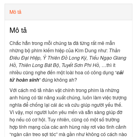
Mô tả
Mô tả
Chắc hẳn trong mỗi chúng ta đã từng rất mê mẫn
những bộ phim kiếm hiệp của Kim Dung như:
Thần
Điêu Đại Hiệp, Ỷ Thiên Đồ Long Ký, Tiếu Ngạo Giang
Hồ, Thiên Long Bát Bộ
,
Tuyết Sơn Phi Hồ,
…
thì ít
nhiều cũng nghe đến một loài hoa có công dụng “
cải
tử hoàn sinh
” đúng không ah?
Với cách mô tả nhân vật chính trong phim là những
anh hùng có tài năng xuất chúng, luôn làm việc trượng
nghĩa để chống lại cái ác và cứu giúp người yếu thế.
Vì vậy, mọi người luôn yêu mến và sẵn sàng giúp đỡ
họ nếu có cơ hội. Tuy nhiên, cũng có một số trường
hợp
tính mạng của các anh hùng này rơi vào tình cảnh
“ngàn cân treo sợi tóc” mà gần như không có cách nào