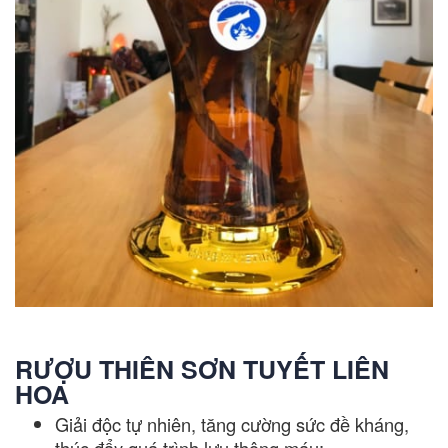
RƯỢU THIÊN SƠN TUYẾT LIÊN
HOA
Giải độc tự nhiên, tăng cường sức đề kháng,