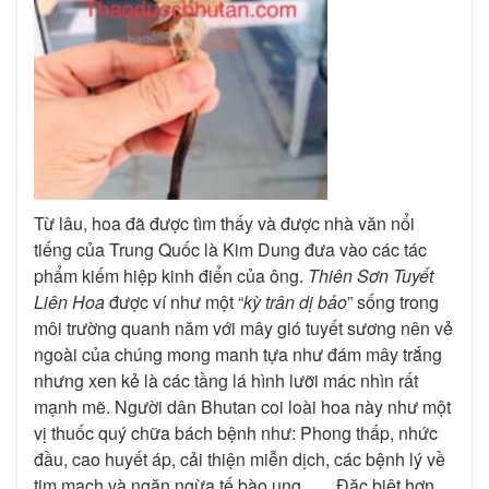
Từ lâu, hoa đã được tìm thấy và được nhà văn nổi
tiếng của Trung Quốc là Kim Dung đưa vào các tác
phẩm kiếm hiệp kinh điển của ông.
Thiên Sơn Tuyết
Liên Hoa
được ví như một “
kỳ trân dị bảo
” sống trong
môi trường quanh năm với mây gió tuyết sương nên vẻ
ngoài của chúng mong manh tựa như đám mây trắng
nhưng xen kẻ là các tầng lá hình lưỡi mác nhìn rất
mạnh mẽ. Người dân Bhutan coi loài hoa này như một
vị thuốc quý chữa bách bệnh như: Phong thấp, nhức
đầu, cao huyết áp, cải thiện miễn dịch, các bệnh lý về
tim mạch và ngăn ngừa tế bào ung, …. Đặc biệt hơn,