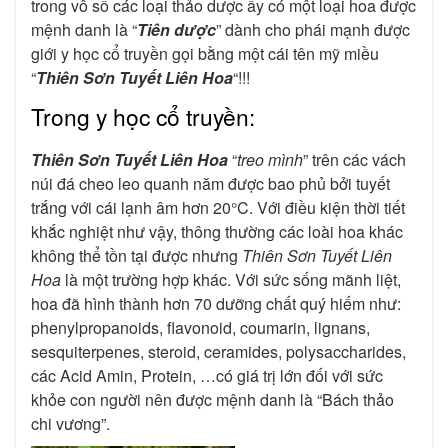
trong vô số các loại thảo dược ấy có một loại hoa được
mệnh danh là “
Tiên dược
” dành cho phái mạnh được
giới y học cổ truyền gọi bằng một cái tên mỹ miều
“
Thiên Sơn Tuyết Liên Hoa
“!!!
Trong y học cổ truyền:
Thiên Sơn Tuyết Liên Hoa
“
treo mình
” trên các vách
núi đá cheo leo quanh năm được bao phủ bởi tuyết
trắng với cái lạnh âm hơn 20°C. Với điều kiện thời tiết
khắc nghiệt như vậy, thông thường các loài hoa khác
không thể tồn tại được nhưng
Thiên Sơn Tuyết Liên
Hoa
là một trường hợp khác. Với sức sống mãnh liệt,
hoa đã hình thành hơn 70 dưỡng chất quý hiếm như:
phenylpropanoids, flavonoid, coumarin, lignans,
sesquiterpenes, steroid, ceramides, polysaccharides,
các Acid Amin, Protein, …có giá trị lớn đối với sức
khỏe con người nên được mệnh danh là “Bách thảo
chi vương”.