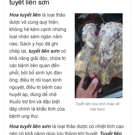
tuyết liên sơn
Hoa tuyết liên
là loại thảo
dược vô cùng quý hiến,
không hề kém cạnh những
loại nhân sâm ngàn năm
nào. Sách y học đã ghi
chép lại,
tuyết liên
sơn
có
khả năng giải độc, chữa trị
các bệnh liên quan đến
phổi, bồi bổ sinh lực đàn
ông, điều trị rối loạn kinh
nguyệt, điều trị bệnh cao
huyết áp, dùng để chế
thuốc trợ tim và đặc biệt
Tuyết liên hoa khô nhập về
đây chính là khắc tinh của
Việt Nam
bệnh ung thư.
Hoa tuyết liên sơn
là loại thảo dược có nhiệt tính cao
nên có khả năng giúp lưu thông khí huyết.
Tuyết liên