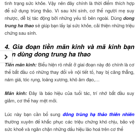
tình trạng sức khỏe. Vậy nên đây chính là thời điểm thích hợp
để sử dụng trùng thảo. Vì sau khi sinh, cơ thể người mẹ suy
nhược, dễ bị tác động bởi những yếu tố bên ngoài. Dùng
d
ong
trung ha thao
sẽ giúp bạn lấy lại sức khỏe, cải thiện những triệu
chứng sau sinh.
4. Gia đoạn tiền mãn kinh và mã kinh bạn
nên dùng dong trung ha thao
Tiền mãn kinh:
Biểu hiện rõ nhất ở giai đoạn này đó chính là cơ
thể bắt đầu có những thay đổi về nội tiết tố, hay bị căng thẳng,
nám giá, tóc rụng, loãng xương, khô âm đạo,…
Mãn kinh:
Đây là báo hiệu của tuổi tác, trí nhớ bắt đầu suy
giảm, cơ thể hay mệt mỏi.
Lúc này bạn cần bổ sung
đông trùng hạ thảo thiên nhiên
thường xuyên đế khắc phục các triệu chứng khó chịu, bảo vệ
sức khoẻ và ngăn chặn những dấu hiệu lão hoá trên cơ thể