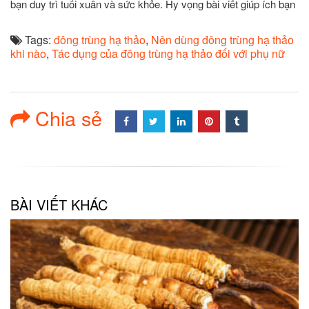
bạn duy trì tuổi xuân và sức khỏe. Hy vọng bài viết giúp ích bạn
Tags:
đông trùng hạ thảo
,
Nên dùng đông trùng hạ thảo
khi nào
,
Tác dụng của đông trùng hạ thảo đối với phụ nữ
Chia sẻ
BÀI VIẾT KHÁC