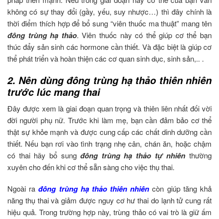
không có sự thay đổi (gầy, yếu, suy nhược…) thì đây chính là
thời điểm thích hợp để bổ sung “viên thuốc ma thuật” mang tên
đông trùng hạ thảo
. Viên thuốc này có thể giúp cơ thể bạn
thúc đẩy sản sinh các hormone cần thiết. Và đặc biệt là giúp cơ
thể phát triển và hoàn thiện các cơ quan sinh dục, sinh sản,.. .
2. Nên dùng đông trùng hạ thảo thiên nhiên
trước lúc mang thai
Đây được xem là giai đoạn quan trọng và thiên liên nhất đối vời
đời người phụ nữ. Trước khi làm mẹ, bạn cần đảm bảo cơ thể
thật sự khỏe mạnh và được cung cấp các chất dinh dưỡng cần
thiết. Nếu bạn rơi vào tình trạng nhẹ cân, chán ăn, hoặc chậm
có thai hãy bổ sung
đông trùng hạ thảo tự nhiên
thường
xuyên cho đến khi cơ thể sẵn sàng cho việc thụ thai.
Ngoài ra
đông trùng hạ thảo thiên nhiên
còn giúp tăng khả
năng thụ thai và giảm được nguy cơ hư thai do lạnh tử cung rất
hiệu quả. Trong trường hợp này, trùng thảo có vai trò là giữ ấm