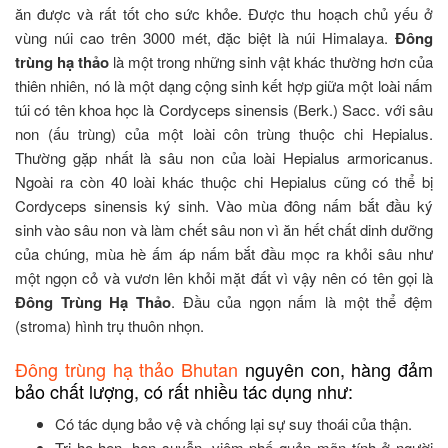
ăn được và rất tốt cho sức khỏe. Được thu hoạch chủ yếu ở
vùng núi cao trên 3000 mét, đặc biệt là núi Himalaya.
Đông
trùng hạ thảo
là một trong những sinh vật khác thường hơn của
thiên nhiên, nó là một dạng cộng sinh kết hợp giữa một loài nấm
túi có tên khoa học là Cordyceps sinensis (Berk.) Sacc. với sâu
non (ấu trùng) của một loài côn trùng thuộc chi Hepialus.
Thường gặp nhất là sâu non của loài Hepialus armoricanus.
Ngoài ra còn 40 loài khác thuộc chi Hepialus cũng có thể bị
Cordyceps sinensis ký sinh. Vào mùa đông nấm bắt đầu ký
sinh vào sâu non và làm chết sâu non vì ăn hết chất dinh dưỡng
của chúng, mùa hè ấm áp nấm bắt đầu mọc ra khỏi sâu như
một ngọn cỏ và vươn lên khỏi mặt đất vì vậy nên có tên gọi là
Đông Trùng Hạ Thảo
. Đầu của ngọn nấm là một thể đệm
(stroma) hình trụ thuôn nhọn.
Đông trùng hạ thảo Bhutan
nguyên con, hàng đảm
bảo chất lượng, có rất nhiều tác dụng như:
Có tác dụng bảo vệ và chống lại sự suy thoái của thận.
Trị ho hen, hen suyễn, viêm phế quản mãn tính ở người