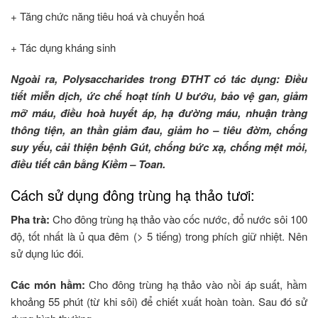
+ Tăng chức năng tiêu hoá và chuyển hoá
+ Tác dụng kháng sinh
Ngoài ra, Polysaccharides trong ĐTHT có tác dụng: Điều
tiết miễn dịch, ức chế hoạt tính U bướu, bảo vệ gan, giảm
mỡ máu, điều hoà huyết áp, hạ đường máu, nhuận tràng
thông tiện, an thần giảm đau, giảm ho – tiêu đờm, chống
suy yếu, cải thiện bệnh Gút, chống bức xạ, chống mệt mỏi,
điều tiết cân bằng Kiềm – Toan.
Cách sử dụng đông trùng hạ thảo tươi:
Pha trà:
Cho đông trùng hạ thảo vào cốc nước, đổ nước sôi 100
độ, tốt nhất là ủ qua đêm (> 5 tiếng) trong phích giữ nhiệt. Nên
sử dụng lúc đói.
Các món hầm:
Cho đông trùng hạ thảo vào nồi áp suất, hầm
khoảng 55 phút (từ khi sôi) để chiết xuất hoàn toàn. Sau đó sử