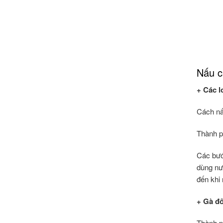
Nấu c
+ Các l
Cách nấ
Thành p
Các bướ
dùng nư
đến khi
+ Gà đô
Thành ph