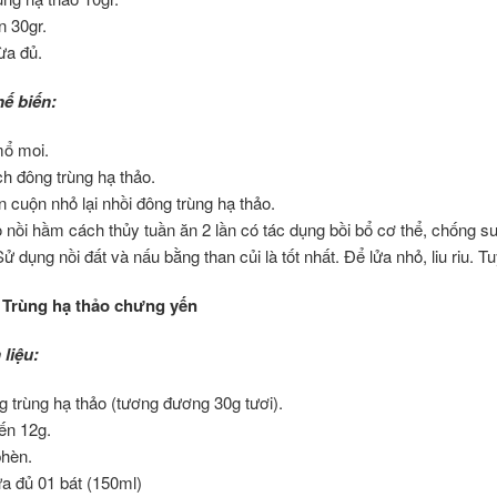
n 30gr.
ừa đủ.
ế biến:
ổ moi.
h đông trùng hạ thảo.
 cuộn nhỏ lại nhồi đông trùng hạ thảo.
nồi hầm cách thủy tuần ăn 2 lần có tác dụng bồi bổ cơ thể, chống su
ử dụng nồi đất và nấu bằng than củi là tốt nhất. Để lửa nhỏ, liu riu.
 Trùng hạ thảo chưng yến
liệu:
g trùng hạ thảo (tương đương 30g tươi).
ến 12g.
hèn.
a đủ 01 bát (150ml)