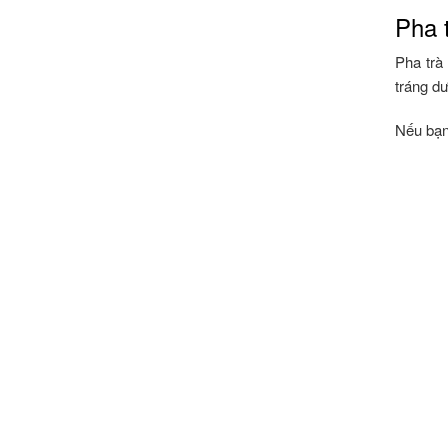
Pha 
Pha trà
tráng dư
Nếu bạn 