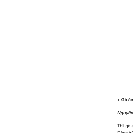
+ Gà ác
Nguyên 
Thịt gà 
Đông trù