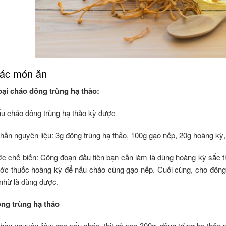
ác món ăn
oại cháo đông trùng hạ thảo:
u cháo đông trùng hạ thảo kỳ dược
hần nguyên liệu: 3g đông trùng hạ thảo, 100g gạo nếp, 20g hoàng kỳ
c chế biến: Công đoạn đầu tiên bạn cần làm là dùng hoàng kỳ sắc t
ớc thuốc hoàng kỳ để nấu cháo cùng gạo nếp. Cuối cùng, cho đông 
 nhừ là dùng được.
ng trùng hạ thảo
ần nguyên liệu: gạo nấu cháo, thịt gà nạc 300g, đông trùng hạ thảo 