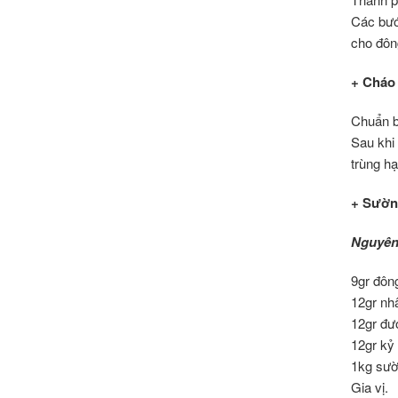
Các bướ
cho đông
+ Cháo 
Chuẩn bị
Sau khi 
trùng hạ
+ Sườn 
Nguyên 
9gr đông
12gr nh
12gr đư
12gr kỷ 
1kg sườ
Gia vị.