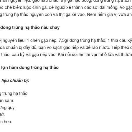
c chế biến: luộc chín gà, để nguội xé thành các sợi dài mỏng. Vo g
 trùng hạ thảo nguyên con và thịt gà xé vào. Nêm nếm gia vị vừa ăn ,
đông trùng hạ thảo nấu chay
 nguyên liệu: 1 chén gạo nếp, 7,5gr đông trùng hạ thảo, 1 thìa câu k
đã chuẩn bị đầy đủ, bạn vo sạch gạo nếp và để ráo nước. Tiếp theo c
 thảo, câu kỷ và gạo nếp vào. Khi nồi sôi lên thì vặn nhỏ lửa và thư
lợn hầm đông trùng hạ thảo
liệu chuẩn bị:
 trùng hạ thảo.
ân sâm.
ơng quy.
tử.
n heo.