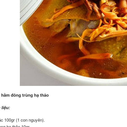
 hầm đông trùng hạ thảo
liệu:
ác 100gr (1 con nguyên).
ng hạ thảo 10gr.