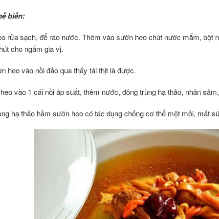
ế biến:
o rửa sạch, để ráo nước. Thêm vào sườn heo chút nước mắm, bột nê
hút cho ngấm gia vị.
 heo vào nồi đảo qua thấy tái thịt là được.
 heo vào 1 cái nồi áp suất, thêm nước, đông trùng hạ thảo, nhân sâm
ùng hạ thảo hầm sườn heo có tác dụng chống cơ thể mệt mỏi, mất sứ