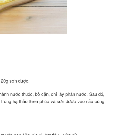
, 20g sơn dược.
hành nước thuốc, bỏ cặn, chỉ lấy phần nước. Sau đó,
trùng hạ thảo thiên phúc và sơn dược vào nấu cùng
nguyên con 10g, gia vị, hạt tiêu…vừa đủ.