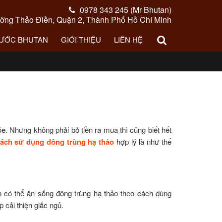
0978 343 245 (Mr Bhutan)
ng Thảo Điền, Quận 2, Thành Phố Hồ Chí Minh
NƯỚC BHUTAN
GIỚI THIỆU
LIÊN HỆ
e. Nhưng không phải bỏ tiền ra mua thì cũng biết hết
ách sử dụng đông trùng hạ thảo
hợp lý là như thế
ạn có thể ăn sống đông trùng hạ thảo theo cách dùng
 cải thiện giấc ngủ.