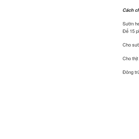
Cách ch
Sườn he
Để 15 p
Cho sườn
Cho thịt
Đông tr