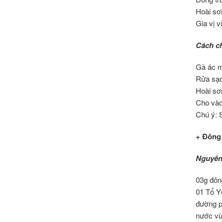
Hoài sơ
Gia vị v
Cách ch
Gà ác m
Rửa sạc
Hoài sơn
Cho vào 
Chú ý: S
+ Đông
Nguyên 
03g đôn
01 Tổ Y
đường p
nước vừ