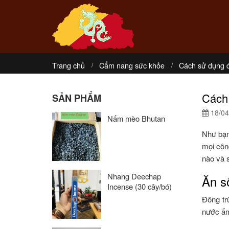
Trang chủ
Cẩm nang sức khỏe
Cách sử dụng đ
Cách 
SẢN PHẨM
18/04
Nấm mèo Bhutan
Như bạn 
mọi côn
nào và 
Nhang Deechap
Ăn s
Incense (30 cây/bó)
Đông tr
nước ấm 