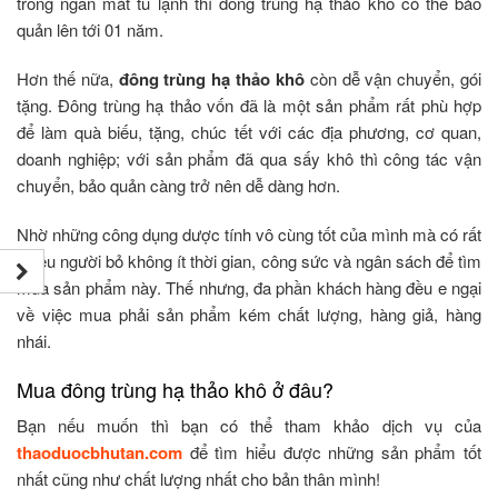
trong ngăn mát tủ lạnh thì đông trùng hạ thảo khô có thể bảo
quản lên tới 01 năm.
Hơn thế nữa,
đông trùng hạ thảo khô
còn dễ vận chuyển, gói
tặng. Đông trùng hạ thảo vốn đã là một sản phẩm rất phù hợp
để làm quà biếu, tặng, chúc tết với các địa phương, cơ quan,
doanh nghiệp; với sản phẩm đã qua sấy khô thì công tác vận
chuyển, bảo quản càng trở nên dễ dàng hơn.
Nhờ những công dụng dược tính vô cùng tốt của mình mà có rất
nhiều người bỏ không ít thời gian, công sức và ngân sách để tìm
mua sản phẩm này. Thế nhưng, đa phần khách hàng đều e ngại
về việc mua phải sản phẩm kém chất lượng, hàng giả, hàng
nhái.
Mua đông trùng hạ thảo khô ở đâu?
Bạn nếu muốn thì bạn có thể tham khảo dịch vụ của
thaoduocbhutan.com
để tìm hiểu được những sản phẩm tốt
nhất cũng như chất lượng nhất cho bản thân mình!