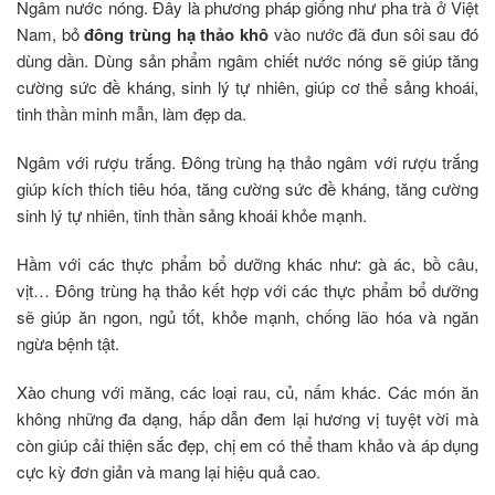
Ngâm nước nóng. Đây là phương pháp giống như pha trà ở Việt
Nam, bỏ
đông trùng hạ thảo khô
vào nước đã đun sôi sau đó
dùng dần. Dùng sản phẩm ngâm chiết nước nóng sẽ giúp tăng
cường sức đề kháng, sinh lý tự nhiên, giúp cơ thể sảng khoái,
tinh thần minh mẫn, làm đẹp da.
Ngâm với rượu trắng. Đông trùng hạ thảo ngâm với rượu trắng
giúp kích thích tiêu hóa, tăng cường sức đề kháng, tăng cường
sinh lý tự nhiên, tinh thần sảng khoái khỏe mạnh.
Hầm với các thực phẩm bổ dưỡng khác như: gà ác, bồ câu,
vịt… Đông trùng hạ thảo kết hợp với các thực phẩm bổ dưỡng
sẽ giúp ăn ngon, ngủ tốt, khỏe mạnh, chống lão hóa và ngăn
ngừa bệnh tật.
Xào chung với măng, các loại rau, củ, nấm khác. Các món ăn
không những đa dạng, hấp dẫn đem lại hương vị tuyệt vời mà
còn giúp cải thiện sắc đẹp, chị em có thể tham khảo và áp dụng
cực kỳ đơn giản và mang lại hiệu quả cao.