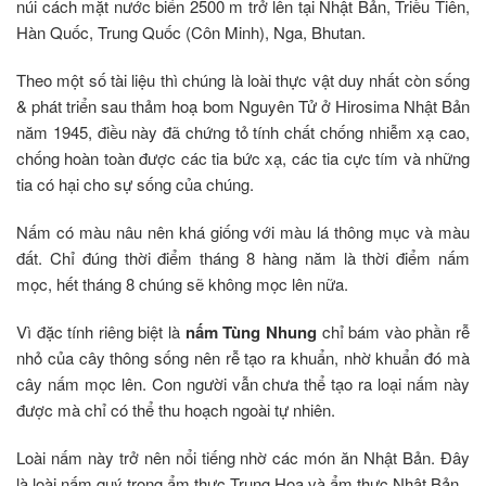
núi cách mặt nước biển 2500 m trở lên tại Nhật Bản, Triều Tiên,
Hàn Quốc, Trung Quốc (Côn Minh), Nga, Bhutan.
Theo một số tài liệu thì chúng là loài thực vật duy nhất còn sống
& phát triển sau thảm hoạ bom Nguyên Tử ở Hirosima Nhật Bản
năm 1945, điều này đã chứng tỏ tính chất chống nhiễm xạ cao,
chống hoàn toàn được các tia bức xạ, các tia cực tím và những
tia có hại cho sự sống của chúng.
Nấm có màu nâu nên khá giống với màu lá thông mục và màu
đất. Chỉ đúng thời điểm tháng 8 hàng năm là thời điểm nấm
mọc, hết tháng 8 chúng sẽ không mọc lên nữa.
Vì đặc tính riêng biệt là
nấm Tùng Nhung
chỉ bám vào phần rễ
nhỏ của cây thông sống nên rễ tạo ra khuẩn, nhờ khuẩn đó mà
cây nấm mọc lên. Con người vẫn chưa thể tạo ra loại nấm này
được mà chỉ có thể thu hoạch ngoài tự nhiên.
Loài nấm này trở nên nổi tiếng nhờ các món ăn Nhật Bản. Đây
là loài nấm quý trong ẩm thực Trung Hoa và ẩm thực Nhật Bản