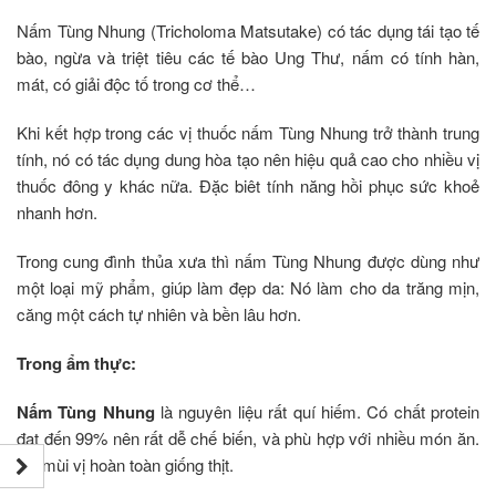
Nấm Tùng Nhung (Tricholoma Matsutake) có tác dụng tái tạo tế
bào, ngừa và triệt tiêu các tế bào Ung Thư, nấm có tính hàn,
mát, có giải độc tố trong cơ thể…
Khi kết hợp trong các vị thuốc nấm Tùng Nhung trở thành trung
tính, nó có tác dụng dung hòa tạo nên hiệu quả cao cho nhiều vị
thuốc đông y khác nữa. Đặc biêt tính năng hồi phục sức khoẻ
nhanh hơn.
Trong cung đình thủa xưa thì nấm Tùng Nhung được dùng như
một loại mỹ phẩm, giúp làm đẹp da: Nó làm cho da trăng mịn,
căng một cách tự nhiên và bền lâu hơn.
Trong ẩm thực:
Nấm Tùng Nhung
là nguyên liệu rất quí hiếm. Có chất protein
đạt đến 99% nên rất dễ chế biến, và phù hợp với nhiều món ăn.
Có mùi vị hoàn toàn giống thịt.