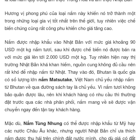
Hương vị phong phú của loại nấm này khiến nó trở thành một
trong những loại gia vị tốt nhất trên thế giới, tuy nhiên việc chế
biến chúng cũng rất công phu khiến cho giá tăng cao.
Nấm được nhập khẩu vào Nhật Bản với mức giá khoảng 90
USD một kg nấm tươi, sau khi được chế biến nó được bán ra
với mức giá lên tới 2.000 USD một kg. Tuy nhiên hiện nay thị
trường Nhật Bản khá khan hiếm, nguồn cung không đủ cầu nên
rất khó để nhập nấm từ Nhật. Thay vào đó, Bhutan là quốc gia
có số lượng lớn
nấm Matsutake
, Việt Nam chủ yếu nhập nấm
từ Bhutan về qua đường sách tay là chủ yếu. Vì nấm tươi không
bảo quản được lâu, nên khi khách hàng có nhu cầu thì thường
đặt trước qua các nhà phân phối, nấm mang về sẽ được vận
chuyển ngay đến tận tay khách hàng.
Mặc dù,
Nấm Tùng Nhung
có thể được nhập khẩu từ Mỹ hay
các nước Châu Âu khác, nhưng người Nhật Bản chỉ ưa thích
nấm được thu hái trên chính đất nước mình, cho dù giá có đắt