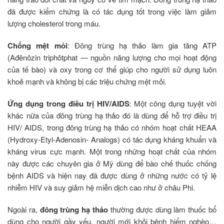
đã được kiểm chứng là có tác dụng tốt trong việc làm giảm
lượng cholesterol trong máu.
Chống mệt mỏi
: Đông trùng hạ thảo làm gia tăng ATP
(Ađênôzin triphôtphat — nguồn năng lượng cho mọi hoạt động
của tế bào) và oxy trong cơ thể giúp cho người sử dụng luôn
khoẻ mạnh và không bị các triệu chứng mệt mỏi.
Ứng dụng trong điều trị HIV/AIDS
: Một công dụng tuyệt vời
khác nữa của đông trùng hạ thảo đó là dùng để hỗ trợ điều trị
HIV/ AIDS, trong đông trùng hạ thảo có nhóm hoạt chất HEAA
(Hydroxy-Etyl-Adenosin- Analogs) có tác dụng kháng khuẩn và
kháng virus cực mạnh. Một trong những hoạt chất của nhóm
này được các chuyên gia ở Mỹ dùng để bào chế thuốc chống
bệnh AIDS và hiện nay đã được dùng ở những nước có tỷ lệ
nhiễm HIV và suy giảm hệ miễn dịch cao như ở châu Phi.
Ngoài ra,
đông trùng hạ thảo
thường được dùng làm thuốc bổ
dùng cho người gầy yếu, người mới khỏi bệnh hiểm nghèo…