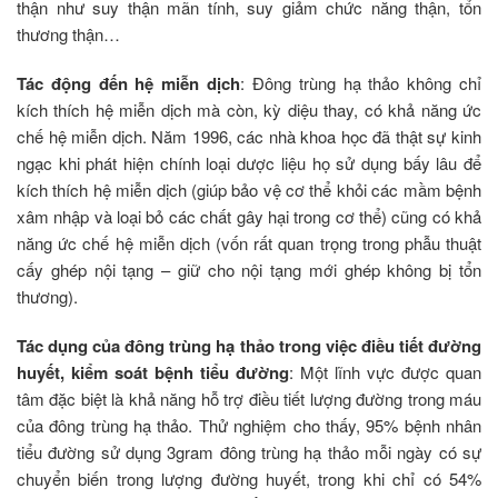
thận như suy thận mãn tính, suy giảm chức năng thận, tổn
thương thận…
Tác động đến hệ miễn dịch
: Đông trùng hạ thảo không chỉ
kích thích hệ miễn dịch mà còn, kỳ diệu thay, có khả năng ức
chế hệ miễn dịch. Năm 1996, các nhà khoa học đã thật sự kinh
ngạc khi phát hiện chính loại dược liệu họ sử dụng bấy lâu để
kích thích hệ miễn dịch (giúp bảo vệ cơ thể khỏi các mầm bệnh
xâm nhập và loại bỏ các chất gây hại trong cơ thể) cũng có khả
năng ức chế hệ miễn dịch (vốn rất quan trọng trong phẫu thuật
cấy ghép nội tạng – giữ cho nội tạng mới ghép không bị tổn
thương).
Tác dụng của đông trùng hạ thảo trong việc điều tiết đường
huyết, kiểm soát bệnh tiểu đường
: Một lĩnh vực được quan
tâm đặc biệt là khả năng hỗ trợ điều tiết lượng đường trong máu
của đông trùng hạ thảo. Thử nghiệm cho thấy, 95% bệnh nhân
tiểu đường sử dụng 3gram đông trùng hạ thảo mỗi ngày có sự
chuyển biến trong lượng đường huyết, trong khi chỉ có 54%