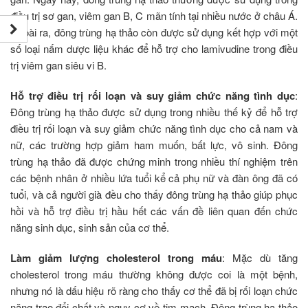
điều trị sơ gan, viêm gan B, C mãn tính tại nhiều nước ở châu Á.
Ngoài ra, đông trùng hạ thảo còn được sử dụng kết hợp với một
số loại nấm dược liệu khác để hỗ trợ cho lamivudine trong điều
trị viêm gan siêu vi B.
Hỗ trợ điều trị rối loạn và suy giảm chức năng tình dục
:
Đông trùng hạ thảo được sử dụng trong nhiều thế kỷ để hỗ trợ
điều trị rối loạn và suy giảm chức năng tình dục cho cả nam và
nữ, các trường hợp giảm ham muốn, bất lực, vô sinh. Đông
trùng hạ thảo đã được chứng minh trong nhiều thí nghiệm trên
các bệnh nhân ở nhiều lứa tuổi kể cả phụ nữ và đàn ông đã có
tuổi, và cả người già đều cho thấy đông trùng hạ thảo giúp phục
hồi và hỗ trợ điều trị hầu hết các vấn đề liên quan đến chức
năng sinh dục, sinh sản của cơ thể.
Làm giảm lượng cholesterol trong máu
: Mặc dù tăng
cholesterol trong máu thường không được coi là một bệnh,
nhưng nó là dấu hiệu rõ ràng cho thấy cơ thể đã bị rối loạn chức
năng trao đổi chất và nguy cơ về tim mạch. Đông trùng hạ thảo