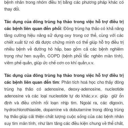
bệnh nhân trong nhóm điều trị bằng các phương pháp khác có
thay đổi.
Tác dụng của đông trùng hạ thảo trong việc hỗ trợ điều trị
các bệnh liên quan đến phổi
: Đông trùng hạ thảo có khả năng
tăng cường hiệu năng sử dụng oxy trong cơ thể, cùng với các
chiết xuất từ nó đã được chứng minh có thể giúp hỗ trọ điều trị
nhiều bệnh về đường hô hấp, bao gồm cả các bệnh nghiêm
trọng như hen suyễn, COPD (bệnh phổi tắc nghẽn mãn tính),
viêm phế quản, giúp ức chế cơn co khí quản,v.v.
Tác dụng của đông trùng hạ thảo trong việc hỗ trợ điều trị
các bệnh liên quan đến tim
: Phân tích hoá học cho thấy đông
trùng hạ thảo có adenosine, deoxy-adenosine, nucleotide
adenosine và các loại nucleotide tự do khác,v.v. giúp giữ ổn
định và điều chỉnh rối loạn nhịp tim. Ngoài ra, các digoxin,
hydrochlorothiaside, dopamine và dobutamine trong đông trùng
hạ thảo giúp cải thiện chất lượng cuộc sống của các bệnh nhân
suy tim mãn tính, như làm tăng các điều kiện chung về thể chất,