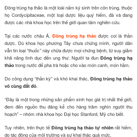
Đông trùng hạ thảo là một loài nấm ký sinh trên côn trùng, thuộc
họ Cordycipitaceae, một loại dược liệu quý hiếm, đã và đang
được các nhà khoa học trên thế giới quan tâm nghiên cứu.
Tại các nước châu Á,
Đông trùng hạ thảo
được coi là thần
dược. Dù khoa học phương Tây chưa chứng minh, người dân
vẫn tin loại “thuốc” này chữa được mọi chứng bệnh, từ suy giảm
khả năng tình dục đến ung thư. Người ta đun
Đông trùng hạ
thảo
trong nước để pha trà hoặc cho vào món canh, món hầm.
Do công dụng “thần kỳ” và khó khai thác,
Đông trùng hạ thảo
vô cùng đắt đỏ
.
“Đây là một trong những sản phẩm sinh học giá trị nhất thế giới,
đem đến nguồn thu đáng kể cho hàng trăm nghìn người thu
hoạch” – nhóm nhà khoa học Đại học Stanford, Mỹ cho biết.
Tuy nhiên, trên thực tế
Đông trùng hạ thảo tự nhiên
rất hiếm,
do tác động của môi trường và sự khai thác quá mức.