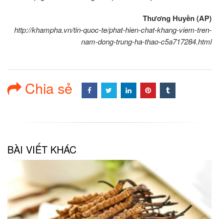
Thương Huyền (AP)
http://khampha.vn/tin-quoc-te/phat-hien-chat-khang-viem-tren-
nam-dong-trung-ha-thao-c5a717284.html
Chia sẻ
BÀI VIẾT KHÁC